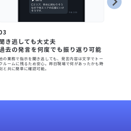
03
04
聞き逃しても大丈夫
スマ
過去の発言を何度でも振り返り可能
すぐ
他の業務で指示を聞き逃しても、発言内容は文字でトー
都度ト
クルームに残るため安心。昨日現場で何があったかも時
放。管
刻と共に簡単に確認可能。