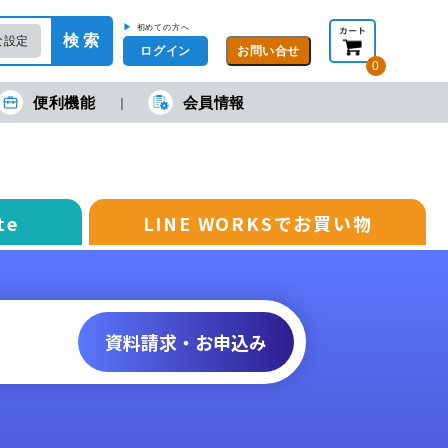
▶
初めての方へ
検 索
な設定
ログイン
0
便利機能
会員情報
現在の金額合計：
円
円
(税抜)
(税込)
カートを見る・注文する
te
LINE WORKSでお買い物
資料請求・お申込み