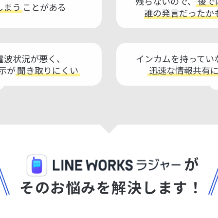
残らないので、
後で
しまう
ことがある
誰の発言だったか
電波状況が悪く、
インカムを持ってい
示が
聞き取りにくい
迅速な情報共有
が
そのお悩みを解決します！