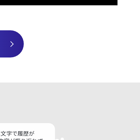
？
は文字で履歴が