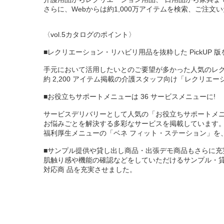
さらに、Webからは約1,000万アイテムを検索、ご注文
〈vol.5カタログのポイント〉
■レクリエーション・リハビリ用品を抜粋した PickUP 版
手元において活用したいとのご要望が多かった人気のレ
約 2,200 アイテム掲載の介護スタッフ向け「レクリエーシ
■お役立ちサポートメニューは 36 サービスメニューに!
サービスデリバリーとして人気の「お役立ちサポートメニ
お悩みごとを解決する多彩なサービスを掲載しています
福利厚生メニューの「ベネ フィット・ステーション」を
■サンプル提供や貸し出し商品・出張デモ商品もさらに充
肌触り感や機能の確認などをしていただけるサンプル・
対応商 品を充実させました。