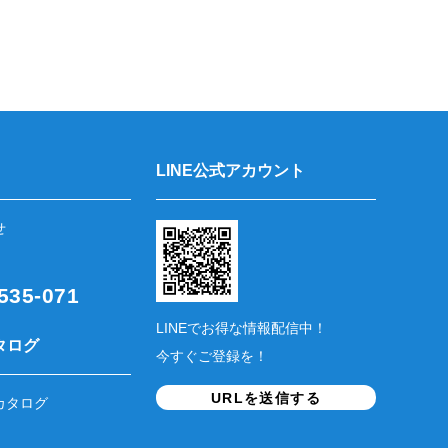
LINE公式アカウント
せ
35-071
LINEでお得な情報配信中！
タログ
今すぐご登録を！
URLを送信する
カタログ