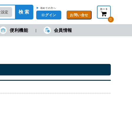
▶
初めての方へ
検 索
な設定
ログイン
0
便利機能
会員情報
現在の金額合計：
円
円
(税抜)
(税込)
カートを見る・注文する