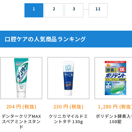
1
2
3
11
…
口腔ケアの人気商品ランキング
204 円 (税抜)
230 円 (税抜)
1,280 円 (税抜
デンタークリアMAX
クリニカマイルドミ
ポリデント酵素入
スペアミントスタン
ントタテ 130g
108錠
ド