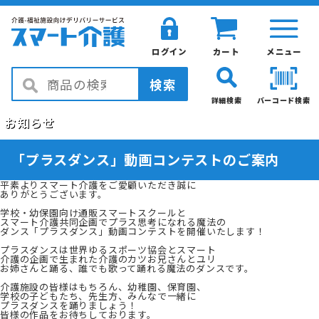
ログイン
カート
メニュー
検索
詳細検索
バーコード検索
お知らせ
「プラスダンス」動画コンテストのご案内
平素よりスマート介護をご愛顧いただき誠に
ありがとうございます。
学校・幼保園向け通販スマートスクールと
スマート介護共同企画でプラス思考になれる魔法の
ダンス「プラスダンス」動画コンテストを開催いたします！
プラスダンスは世界ゆるスポーツ協会とスマート
介護の企画で生まれた介護のカツお兄さんとユリ
お姉さんと踊る、誰でも歌って踊れる魔法のダンスです。
介護施設の皆様はもちろん、幼稚園、保育園、
学校の子どもたち、先生方、みんなで一緒に
プラスダンスを踊りましょう！
皆様の作品をお待ちしております。