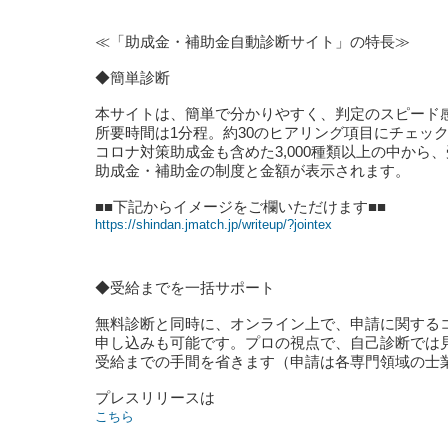
≪「助成金・補助金自動診断サイト」の特長≫
◆簡単診断
本サイトは、簡単で分かりやすく、判定のスピード
所要時間は1分程。約30のヒアリング項目にチェッ
コロナ対策助成金も含めた3,000種類以上の中から
助成金・補助金の制度と金額が表示されます。
■■下記からイメージをご欄いただけます■■
https://shindan.jmatch.jp/writeup/?jointex
◆受給までを一括サポート
無料診断と同時に、オンライン上で、申請に関する
申し込みも可能です。プロの視点で、自己診断では
受給までの手間を省きます（申請は各専門領域の士
プレスリリースは
こちら