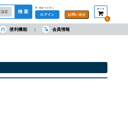
▶
初めての方へ
検 索
な設定
ログイン
0
便利機能
会員情報
現在の金額合計：
円
円
(税抜)
(税込)
カートを見る・注文する