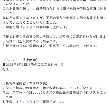
てまいりましたが、
コスト高騰が厳しく、自助努力だけでは価格維持が困難な状況にある
ことから、
誠に不本意ではありますが、下記の通り一部商品の価格改定をお願い
させていただくことといたしました。
ご理解を賜りますようお願い申し上げます。
今後とも更なる品質の向上を持って、お客様にご満足をいただけるよ
う品質の向上に努めて参る所存です。
引続き変わらぬご愛顧のほど、何卒宜しくお願い申し上げます。
【メーカー・改定時期】
■2025年6月1日以降のご注文受付分より
花王
【価格改定内容・カタログ頁】
カタログ掲載の該当商品・価格改定内容は
こちら
をご覧ください。
また、スマート介護vol.12カタログ掲載品の価格改定全件リストにつ
いては、
お手数ですが
こちら
よりご確認ください。