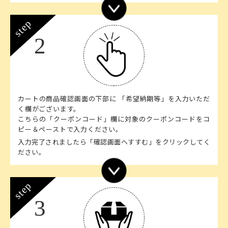
step
2
カートの商品確認画面の下部に 「希望納期等」を入力いただ
く欄がございます。
こちらの「クーポンコード」欄に対象のクーポンコードをコ
ピー＆ペーストで入力ください。
入力完了されましたら「確認画面へすすむ」をクリックしてく
ださい。
step
3