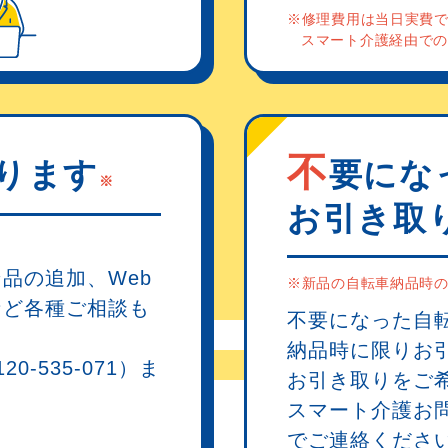
※修理費用は当日実費
スマート介護経由で
不
ります
要にな
※
お引き取
品の追加、Web
※新品の自転車納品時
など各種ご相談も
不要になった自
納品時に限りお
-535-071）ま
お引き取りをご
。
スマート介護お問合
でご連絡くださ