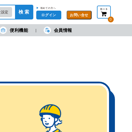
▶
初めての方へ
検 索
な設定
ログイン
0
便利機能
会員情報
現在の金額合計：
円
円
(税抜)
(税込)
カートを見る・注文する