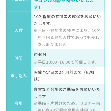
普段何気なくおこなっているスキンケア、
す）
本当に正しい方法でしょうか？「洗う」
「補う」「守る」という3つの観点から、
10名程度の参加者の確保をお願いい
効果的なスキンケアのポイントをわかりや
たします。
すくお伝えします。
人数
※当日不参加者の発生により、10名
を下回る参加人数であっても差し
支えありません。
04
乾燥性敏感肌
について
約40分
時間
※平日10:00~16:00で開催します。
開催予定日の2ヶ月前まで（応相
申し込み
談）
食堂など会場のご準備をお願いいた
します。
年中肌荒れやカサつきを繰り返している
会場
※準備・片付けのため、セミナー前
方、もしかしたらそれは乾燥性敏感肌かも
後に各30分程度会場を使用いたし