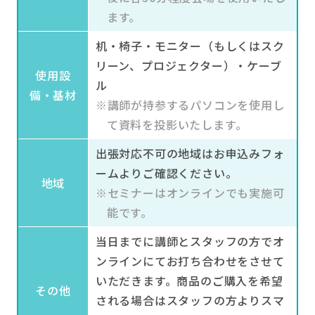
しれません。このステップでは、乾燥性敏
ます。
感肌の特徴やケア方法について解説してい
きます。
机・椅子・モニター（もしくはスク
リーン、プロジェクター）・ケーブ
使用設
ル
05
備・基材
スキンケアの
※講師が持参するパソコンを使用し
実践
て資料を投影いたします。
出張対応不可の地域はお申込みフォ
ームよりご確認ください。
地域
※セミナーはオンラインでも実施可
能です。
当日までに講師とスタッフの方でオ
講師が持参したキュレル商品を実際に顔や
ンラインにてお打ち合わせをさせて
体につけて、正しい使い方やそれによる効
いただきます。
商品のご購入を希望
果を体験いただきます。商品をお試しいた
その他
だく前には、手指の体操もおこないます。
される場合はスタッフの方よりスマ