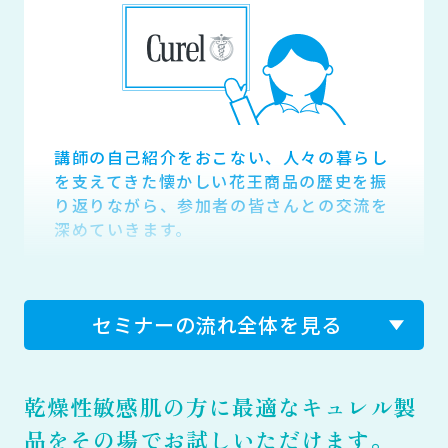
講師の自己紹介をおこない、人々の暮らし
を支えてきた懐かしい花王商品の歴史を振
り返りながら、参加者の皆さんとの交流を
深めていきます。
02
肌による印象の
セミナーの流れ全体を見る
違いについて
乾燥性敏感肌の方に最適なキュレル製
品をその場でお試しいただけます。