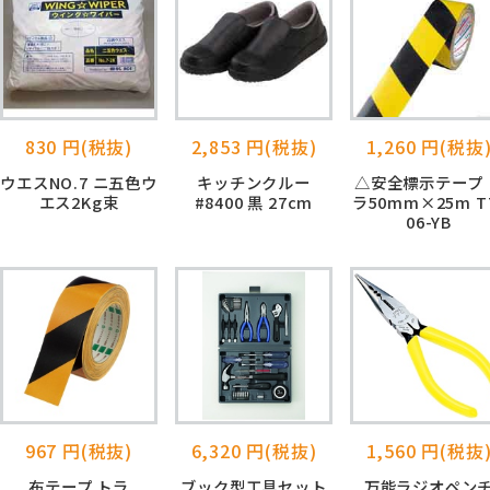
830 円(税抜)
2,853 円(税抜)
1,260 円(税抜
ウエスNO.7 ニ五色ウ
キッチンクルー
△安全標示テープ 
エス2Kg束
#8400 黒 27cm
ラ50mm×25m T
06-YB
967 円(税抜)
6,320 円(税抜)
1,560 円(税抜
布テープ トラ
ブック型工具セット
万能ラジオペン