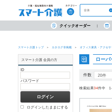
クイックオーダー
スマート介護トップ
カタログ非掲載
オフィス家具・アクセサ
ローパ
スマート介護 会員の方
ID
件数
パスワード
検索結果
34
件中 1
ログインしたままにする