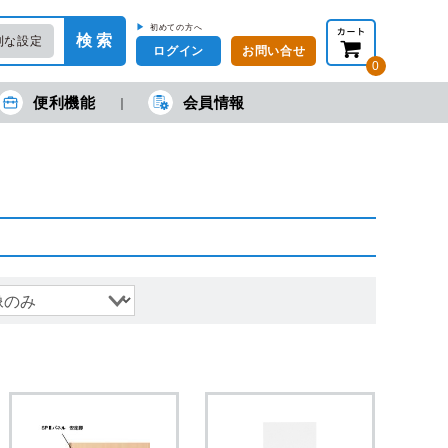
▶
初めての方へ
検 索
利な設定
ログイン
お問い合せ
0
便利機能
会員情報
在の金額合計：
円
円
(税抜)
(税込)
カートを見る・注文する