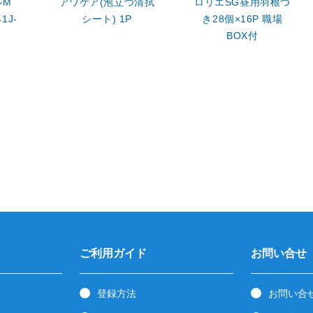
ルM
アワケア(泡立つ清拭
ロリエSG昼用羽根つ
1J-
シート) 1P
き28個×16P 職場
BOX付
ご利用ガイド
お問い合せ
登録方法
お問い合