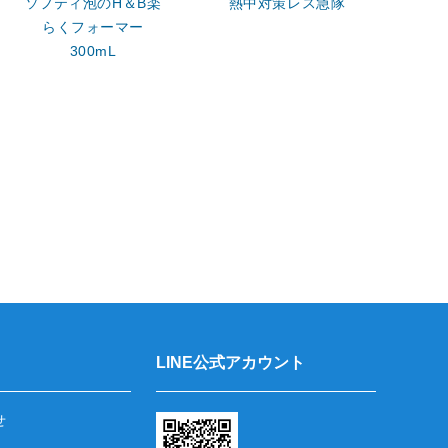
ソフティ泡のH＆B楽
熱中対策レス急隊
モ
らくフォーマー
300mL
LINE公式アカウント
せ