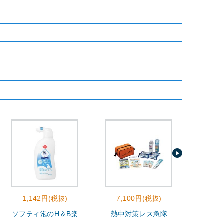
1,142円(税抜)
7,100円(税抜)
2
ソフティ泡のH＆B楽
熱中対策レス急隊
モ