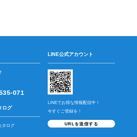
LINE公式アカウント
せ
35-071
LINEでお得な情報配信中！
タログ
今すぐご登録を！
URLを送信する
カタログ