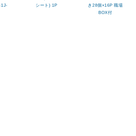
1J-
シート) 1P
き28個×16P 職場
BOX付