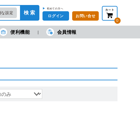
▶
初めての方へ
検 索
利な設定
ログイン
お問い合せ
0
便利機能
会員情報
在の金額合計：
円
円
(税抜)
(税込)
カートを見る・注文する