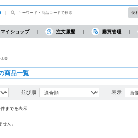
便
マイショップ
注文履歴
購買管理
現
手工芸
の商品一覧
並び順
表示
0件までを表示
ません。