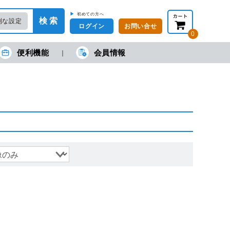
▶
初めての方へ
検 索
利な設定
ログイン
お問い合せ
0
便利機能
会員情報
在の金額合計：
円
円
(税抜)
(税込)
カートを見る・注文する