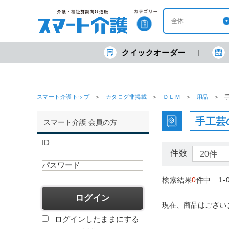
クイックオーダー
スマート介護トップ
カタログ非掲載
ＤＬＭ
用品
手工芸
スマート介護 会員の方
ID
件数
パスワード
検索結果
0
件中 1-
現在、商品はござい
ログインしたままにする