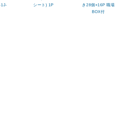
1J-
シート) 1P
き28個×16P 職場
BOX付