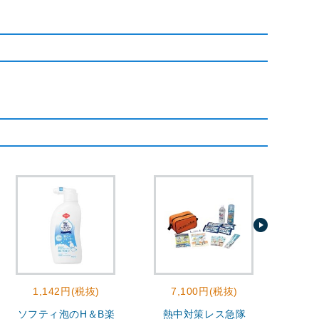
1,142円(税抜)
7,100円(税抜)
2
ソフティ泡のH＆B楽
熱中対策レス急隊
モ