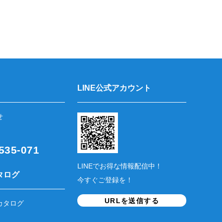
LINE公式アカウント
せ
35-071
LINEでお得な情報配信中！
タログ
今すぐご登録を！
URLを送信する
カタログ