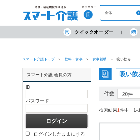
クイックオーダー
スマート介護トップ
飲料・食事
食事補助
吸い飲み
吸い飲
スマート介護 会員の方
ID
件数
パスワード
検索結果
1
件中 1-
ログインしたままにする