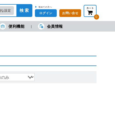
▶
初めての方へ
検 索
利な設定
ログイン
お問い合せ
0
便利機能
会員情報
在の金額合計：
円
円
(税抜)
(税込)
カートを見る・注文する