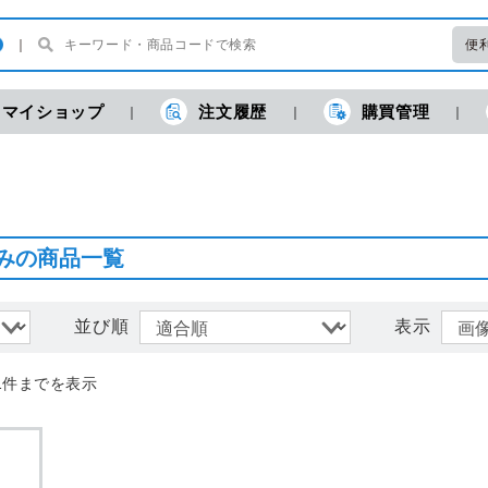
便
マイショップ
注文履歴
購買管理
現
みの商品一覧
並び順
表示
1件までを表示