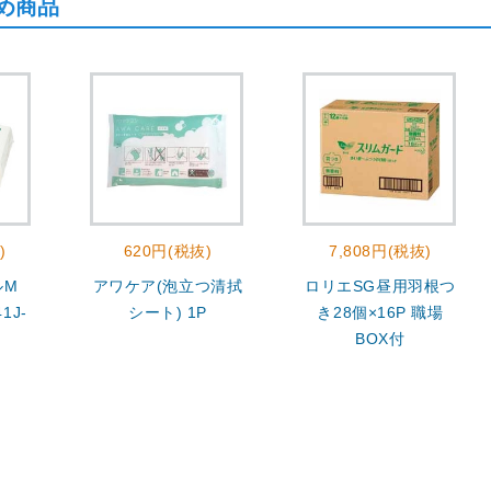
め商品
)
620円(税抜)
7,808円(税抜)
ルM
アワケア(泡立つ清拭
ロリエSG昼用羽根つ
1J-
シート) 1P
き28個×16P 職場
BOX付