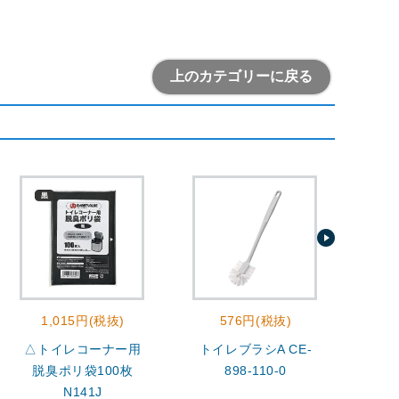
上のカテゴリーに戻る
1,015円(税抜)
576円(税抜)
△トイレコーナー用
トイレブラシA CE-
トイ
脱臭ポリ袋100枚
898-110-0
N141J