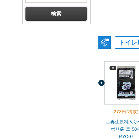
トイレ
278円(税抜)
△再生原料入り
ポリ袋 黒 50
RYC07