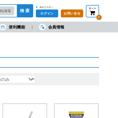
▶
初めての方へ
検 索
利な設定
ログイン
お問い合せ
0
便利機能
会員情報
在の金額合計：
円
円
(税抜)
(税込)
カートを見る・注文する