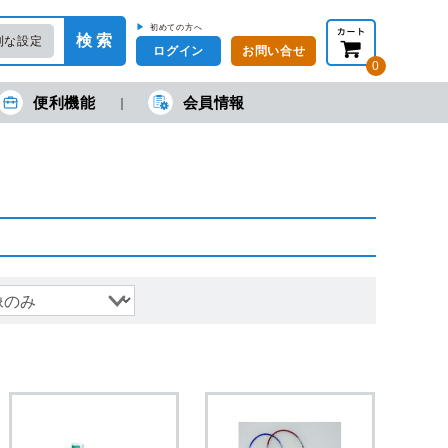
▶
初めての方へ
検 索
利な設定
ログイン
お問い合せ
0
便利機能
会員情報
在の金額合計：
円
円
(税抜)
(税込)
カートを見る・注文する