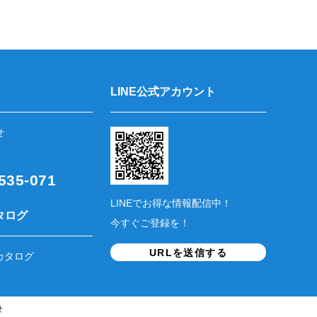
LINE公式アカウント
せ
35-071
LINEでお得な情報配信中！
タログ
今すぐご登録を！
URLを送信する
カタログ
せ