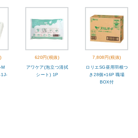
)
620円(税抜)
7,808円(税抜)
ルM
アワケア(泡立つ清拭
ロリエSG昼用羽根つ
1J-
シート) 1P
き28個×16P 職場
BOX付