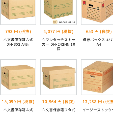
793 円 (税抜)
4,077 円 (税抜)
653 円 (税抜)
△文書保存箱Ａ式
△ワンタッチストッ
保存ボックス 437
DN-352 A4用
カー DN-242NN 10
A4
個
15,099 円 (税抜)
10,964 円 (税抜)
13,288 円 (税抜
△文書保存箱Ａ式
△文書保存箱フタ式
イージーストック