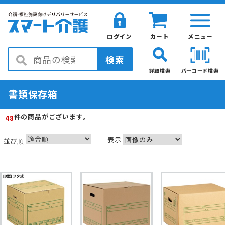
ログイン
カート
メニュー
検索
詳細検索
バーコード検索
書類保存箱
の商品がございます。
件
48
表示
並び順