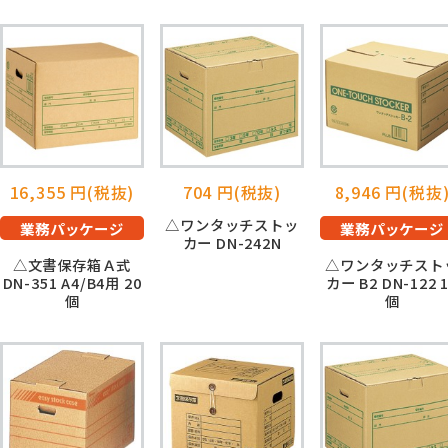
16,355 円(税抜)
704 円(税抜)
8,946 円(税抜
△ワンタッチストッ
業務パッケージ
業務パッケージ
カー DN-242N
△文書保存箱Ａ式
△ワンタッチスト
DN-351 A4/B4用 20
カー B2 DN-122 
個
個