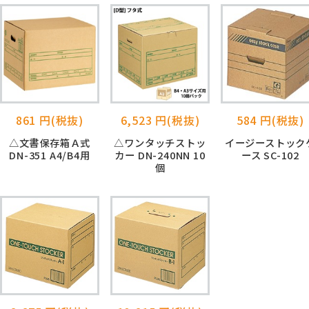
861 円(税抜)
6,523 円(税抜)
584 円(税抜)
△文書保存箱Ａ式
△ワンタッチストッ
イージーストック
DN-351 A4/B4用
カー DN-240NN 10
ース SC-102
個