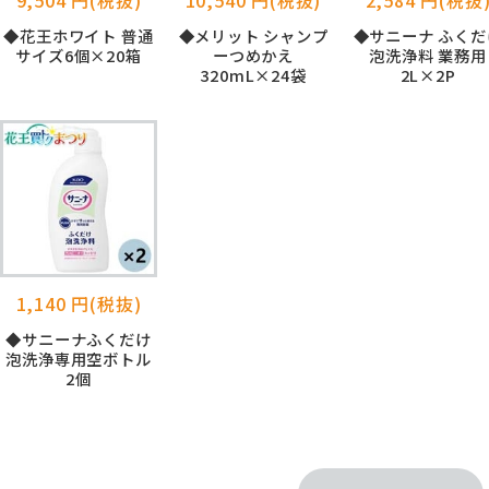
◆花王ホワイト 普通
◆メリット シャンプ
◆サニーナ ふくだ
サイズ6個×20箱
ーつめかえ
泡洗浄料 業務用
320mL×24袋
2L×2P
1,140 円(税抜)
◆サニーナふくだけ
泡洗浄専用空ボトル
2個