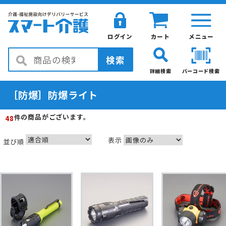
ログイン
カート
メニュー
検索
詳細検索
バーコード検索
［防爆］防爆ライト
の商品がございます。
件
48
表示
並び順