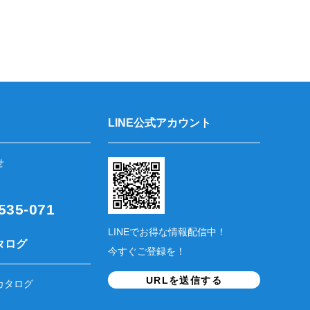
LINE公式アカウント
せ
35-071
LINEでお得な情報配信中！
タログ
今すぐご登録を！
URLを送信する
カタログ