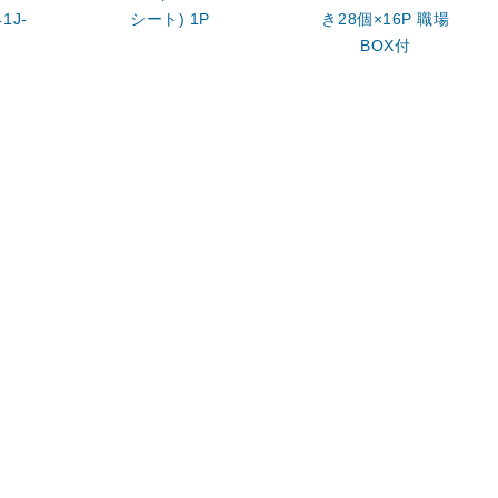
1J-
シート) 1P
き28個×16P 職場
BOX付