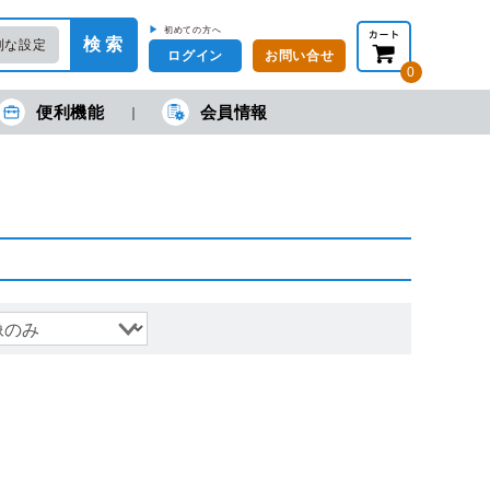
▶
初めての方へ
検 索
利な設定
ログイン
お問い合せ
0
便利機能
会員情報
在の金額合計：
円
円
(税抜)
(税込)
カートを見る・注文する