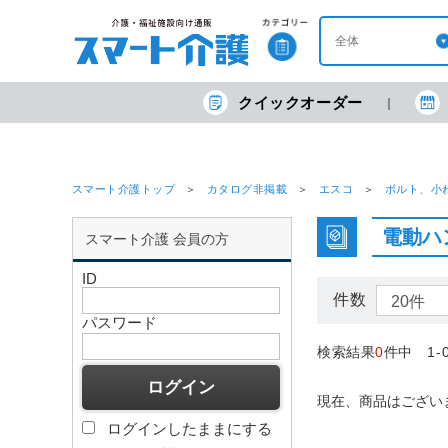
クイックオーダー
スマート介護トップ
カタログ非掲載
エスコ
ボルト、小
電動ハ
スマート介護 会員の方
ID
件数
パスワード
検索結果
0
件中 1-
現在、商品はござい
ログインしたままにする