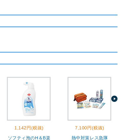
1,142円(税抜)
7,100円(税抜)
2
ソフティ泡のH＆B楽
熱中対策レス急隊
モ