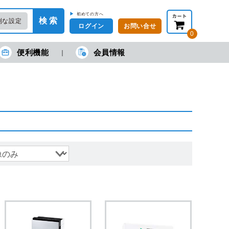
▶
初めての方へ
検 索
利な設定
ログイン
お問い合せ
0
便利機能
会員情報
在の金額合計：
円
円
(税抜)
(税込)
カートを見る・注文する