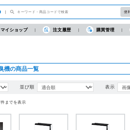
便
マイショップ
注文履歴
購買管理
現
臭機の商品一覧
並び順
表示
7件までを表示