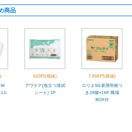
め商品
)
620円(税抜)
7,808円(税抜)
ルM
アワケア(泡立つ清拭
ロリエSG昼用羽根つ
1J-
シート) 1P
き28個×16P 職場
BOX付