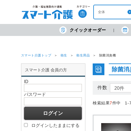
クイックオーダー
スマート介護トップ
衛生
衛生用品
除菌消臭機
除菌消
スマート介護 会員の方
ID
件数
パスワード
検索結果
7
件中 1-
ログインしたままにする