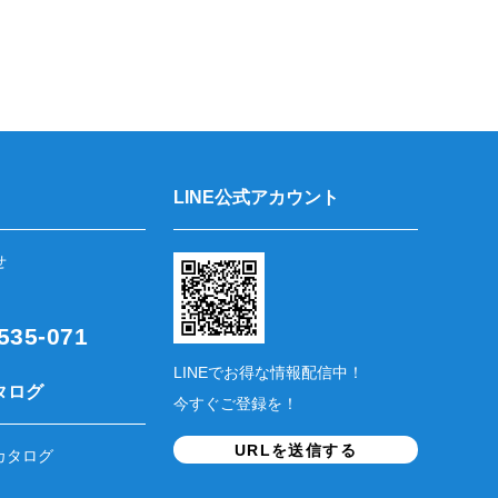
LINE公式アカウント
せ
35-071
LINEでお得な情報配信中！
タログ
今すぐご登録を！
URLを送信する
カタログ