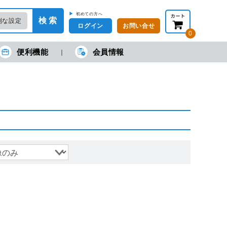
▶
初めての方へ
検 索
利な設定
ログイン
お問い合せ
0
便利機能
会員情報
在の金額合計：
円
円
(税抜)
(税込)
カートを見る・注文する