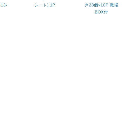
1J-
シート) 1P
き28個×16P 職場
BOX付