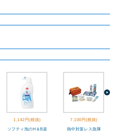
1,142円(税抜)
7,100円(税抜)
2
ソフティ泡のH＆B楽
熱中対策レス急隊
モ