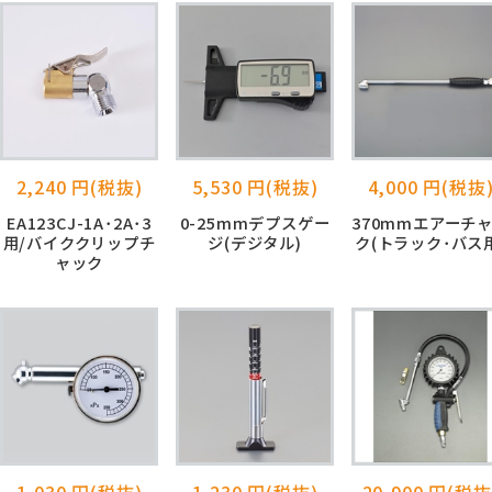
2,240 円(税抜)
5,530 円(税抜)
4,000 円(税抜
EA123CJ-1A･2A･3
0-25mmデプスゲー
370mmエアーチ
用/バイククリップチ
ジ(デジタル)
ク(トラック･バス
ャック
1,030 円(税抜)
1,230 円(税抜)
20,900 円(税抜