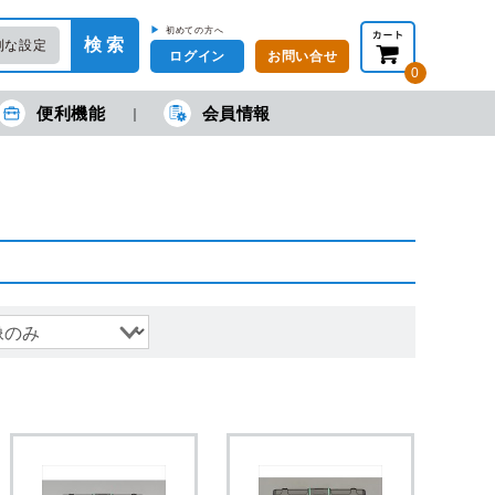
▶
初めての方へ
検 索
利な設定
ログイン
お問い合せ
0
便利機能
会員情報
在の金額合計：
円
円
(税抜)
(税込)
カートを見る・注文する