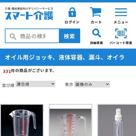
ログイン
カート
メニュー
検索
詳細検索
バーコード検索
オイル用ジョッキ、液体容器、漏斗、オイラ
の商品がございます。
件
331
表示
並び順