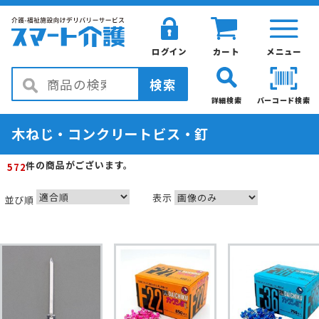
ログイン
カート
メニュー
検索
詳細検索
バーコード検索
木ねじ・コンクリートビス・釘
の商品がございます。
件
572
表示
並び順