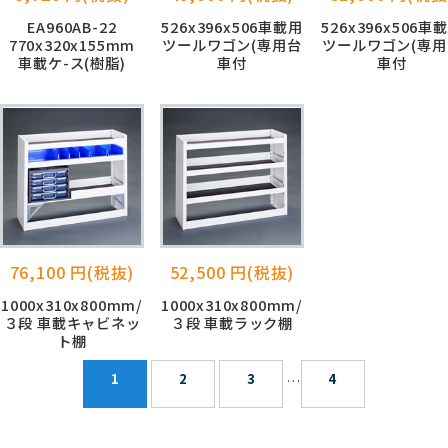
EA960AB-22
526x396x506車載用
526x396x506車
770x320x155mm
ツールワゴン(専用台
ツールワゴン(専用
車載ケ-ス(樹脂)
車付
車付
76,100 円(税抜)
52,500 円(税抜)
1000x310x800mm/
1000x310x800mm/
３段 車載キャビネッ
３段 車載ラック棚
ト棚
1
2
3
4
…