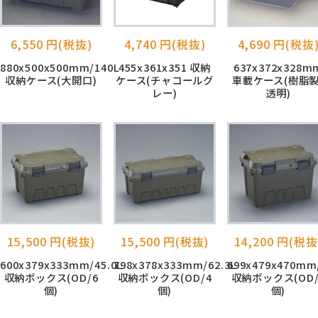
6,550 円(税抜)
4,740 円(税抜)
4,690 円(税抜
880x500x500mm/140L
455x361x351 収納
637x372x328m
収納ケース(大開口)
ケース(チャコールグ
車載ケース(樹脂製
レー)
透明)
15,500 円(税抜)
15,500 円(税抜)
14,200 円(税抜
600x379x333mm/45.0L
798x378x333mm/62.3L
699x479x470mm/
収納ボックス(OD/6
収納ボックス(OD/4
収納ボックス(OD/
個)
個)
個)