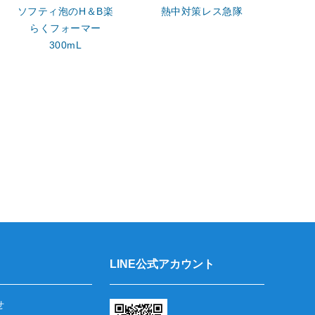
ソフティ泡のH＆B楽
熱中対策レス急隊
モ
らくフォーマー
300mL
LINE公式アカウント
せ