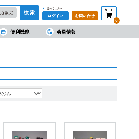
▶
初めての方へ
検 索
利な設定
ログイン
お問い合せ
0
便利機能
会員情報
在の金額合計：
円
円
(税抜)
(税込)
カートを見る・注文する