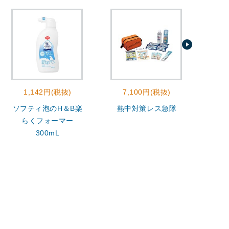
1,142円(税抜)
7,100円(税抜)
2
ソフティ泡のH＆B楽
熱中対策レス急隊
モ
らくフォーマー
300mL