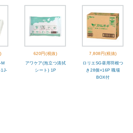
)
620円(税抜)
7,808円(税抜)
ルM
アワケア(泡立つ清拭
ロリエSG昼用羽根つ
1J-
シート) 1P
き28個×16P 職場
BOX付