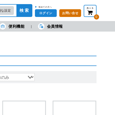
▶
初めての方へ
検 索
利な設定
ログイン
お問い合せ
0
便利機能
会員情報
在の金額合計：
円
円
(税抜)
(税込)
カートを見る・注文する