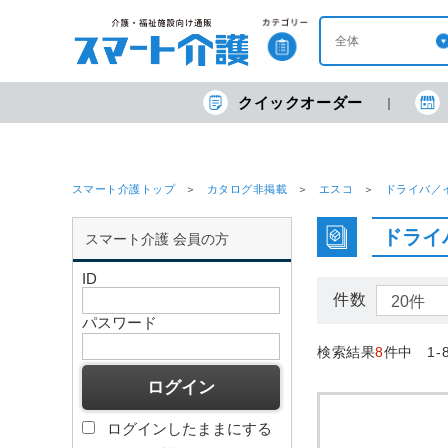
クイックオーダー
スマート介護トップ
カタログ非掲載
エスコ
ドライバ／
ドライ
スマート介護 会員の方
ID
件数
パスワード
検索結果
8
件中 1-
ログインしたままにする