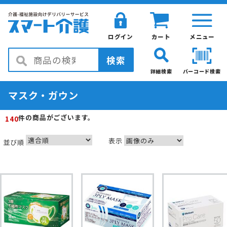
ログイン
カート
メニュー
検索
詳細検索
バーコード検索
マスク・ガウン
の商品がございます。
件
140
表示
並び順