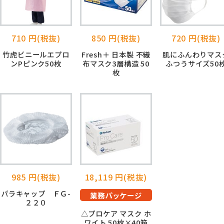
710 円(税抜)
850 円(税抜)
720 円(税抜)
竹虎ビニールエプロ
Fresh＋ 日本製 不織
肌にふんわりマス
ンPピンク50枚
布マスク3層構造 50
ふつうサイズ50
枚
985 円(税抜)
18,119 円(税抜)
パラキャップ ＦＧ-
業務パッケージ
２２０
△プロケア マスク ホ
ワイト 50枚×40箱