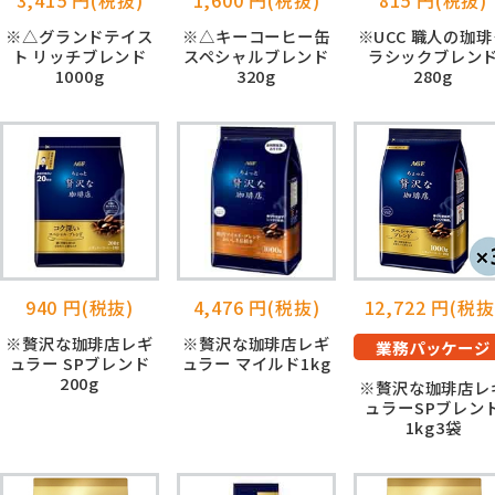
※△グランドテイス
※△キーコーヒー缶
※UCC 職人の珈琲
ト リッチブレンド
スペシャルブレンド
ラシックブレン
1000g
320g
280g
940 円(税抜)
4,476 円(税抜)
12,722 円(税抜
※贅沢な珈琲店レギ
※贅沢な珈琲店レギ
業務パッケージ
ュラー SPブレンド
ュラー マイルド1kg
200g
※贅沢な珈琲店レ
ュラーSPブレン
1kg3袋