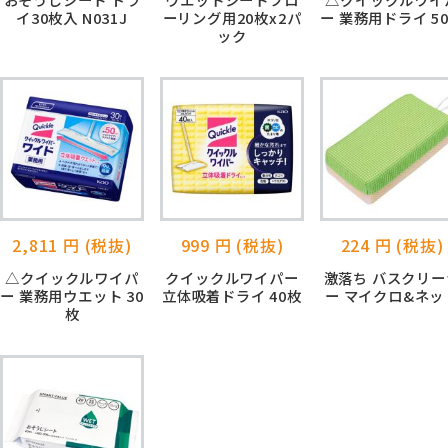
イ30枚入 N031J
ーリング用20枚x2パ
ー 業務用ドライ 5
ック
2,811 円 (税抜)
999 円 (税抜)
224 円 (税抜)
△クイックルワイパ
クイックルワイパー
激落ち バスクリー
ー 業務用ウエット 30
立体吸着ドライ 40枚
ー マイクロ&ネッ
枚