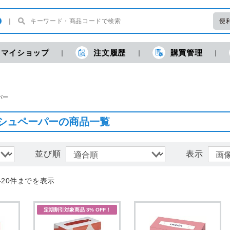
便
マイショップ
注文履歴
購買管理
現
パー
シュペーパーの商品一覧
並び順
表示
-20件までを表示
定期割引対象商品 3% OFF！