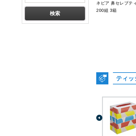
ネピア 鼻セレブテ
200組 3箱
ティッ