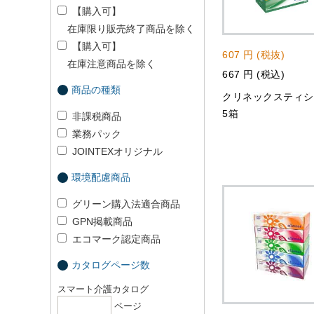
【購入可】
在庫限り販売終了商品を除く
【購入可】
607 円 (税抜)
在庫注意商品を除く
667 円 (税込)
商品の種類
クリネックスティ
5箱
非課税商品
業務パック
JOINTEXオリジナル
環境配慮商品
グリーン購入法適合商品
GPN掲載商品
エコマーク認定商品
カタログページ数
スマート介護カタログ
ページ