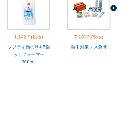
1,142円(税抜)
7,100円(税抜)
2
ソフティ泡のH＆B楽
熱中対策レス急隊
モ
らくフォーマー
300mL