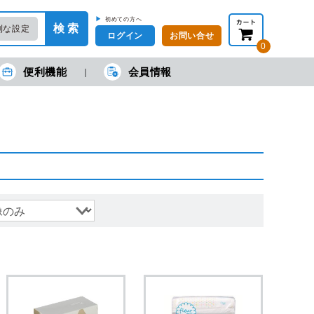
▶
初めての方へ
検 索
利な設定
ログイン
お問い合せ
0
便利機能
会員情報
在の金額合計：
円
円
(税抜)
(税込)
カートを見る・注文する