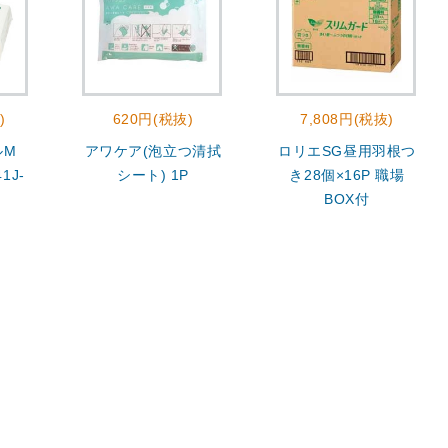
)
620円(税抜)
7,808円(税抜)
ルM
アワケア(泡立つ清拭
ロリエSG昼用羽根つ
1J-
シート) 1P
き28個×16P 職場
BOX付