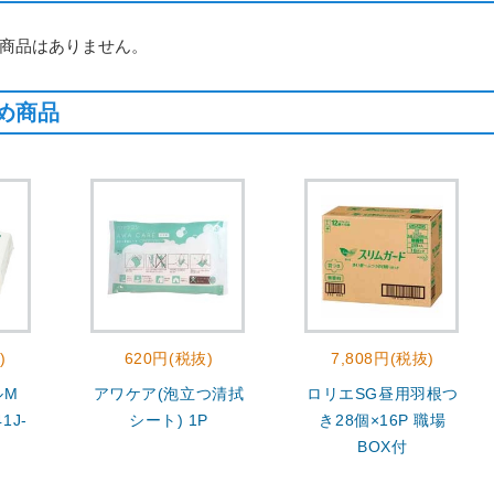
商品はありません。
め商品
)
620円(税抜)
7,808円(税抜)
ルM
アワケア(泡立つ清拭
ロリエSG昼用羽根つ
1J-
シート) 1P
き28個×16P 職場
BOX付