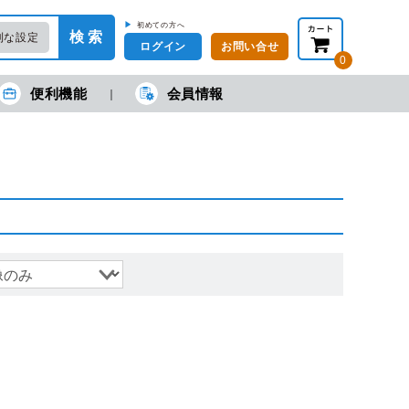
▶
初めての方へ
検 索
利な設定
ログイン
お問い合せ
0
便利機能
会員情報
在の金額合計：
円
円
(税抜)
(税込)
カートを見る・注文する