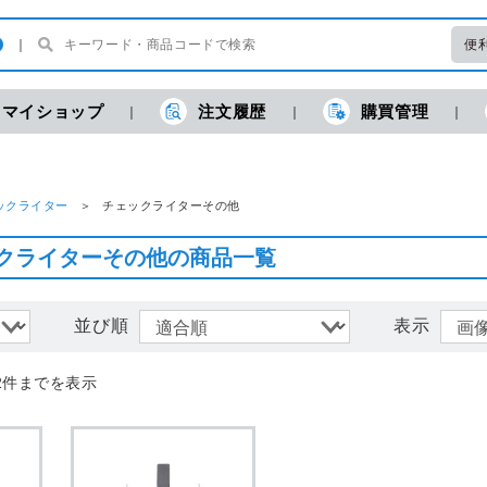
便
マイショップ
注文履歴
購買管理
現
ックライター
チェックライターその他
クライターその他の商品一覧
並び順
表示
2件までを表示