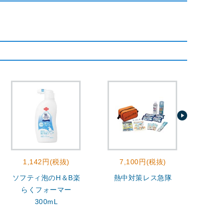
1,142円(税抜)
7,100円(税抜)
2
ソフティ泡のH＆B楽
熱中対策レス急隊
モ
らくフォーマー
300mL