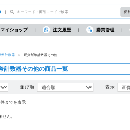
便
マイショップ
注文履歴
購買管理
現
紙幣計数器
硬貨紙幣計数器その他
幣計数器その他の商品一覧
並び順
表示
0件までを表示
ません。