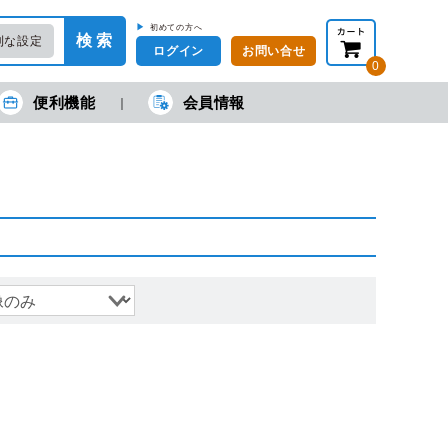
▶
初めての方へ
検 索
利な設定
ログイン
お問い合せ
0
便利機能
会員情報
在の金額合計：
円
円
(税抜)
(税込)
カートを見る・注文する