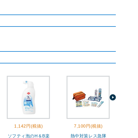
1,142円(税抜)
7,100円(税抜)
2
ソフティ泡のH＆B楽
熱中対策レス急隊
モ