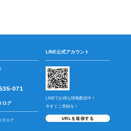
LINE公式アカウント
せ
35-071
LINEでお得な情報配信中！
タログ
今すぐご登録を！
URLを送信する
カタログ