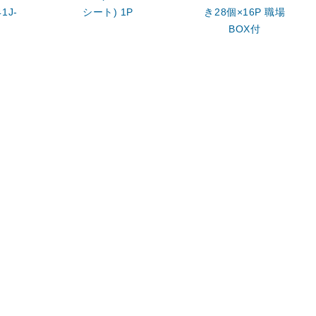
1J-
シート) 1P
き28個×16P 職場
BOX付