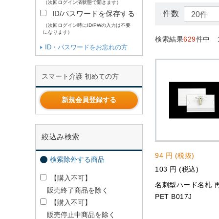
（次回ログイン済状態で開きます）
ID/パスワードを保存する
件数
（次回ログイン時にID/PWの入力は不要
になります）
検索結果
629
件中 
ID・パスワードをお忘れの方
スマート介護 初めての方
新規会員登録する
絞込み検索
94 円 (税抜)
検索除外する商品
103 円 (税込)
【購入不可】
名刺型ハード名札 
販売終了商品を除く
PET B017J
【購入不可】
販売停止中商品を除く