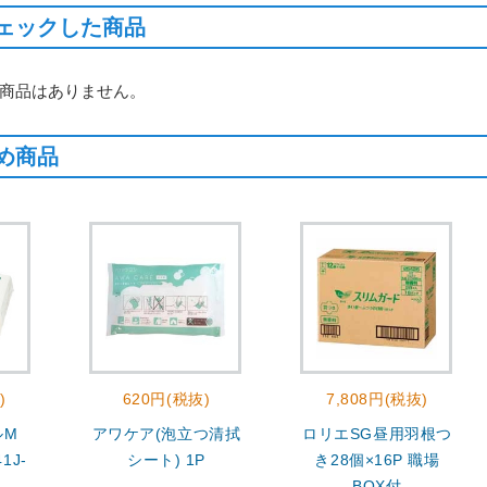
ェックした商品
商品はありません。
め商品
)
620円(税抜)
7,808円(税抜)
ルM
アワケア(泡立つ清拭
ロリエSG昼用羽根つ
1J-
シート) 1P
き28個×16P 職場
BOX付