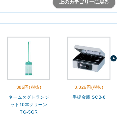
上のカテゴリーに戻る
385円(税抜)
3,326円(税抜)
ネームタグトランジ
手提金庫 SCB-8
ブッ
ット10本グリーン
ット付
TG-5GR