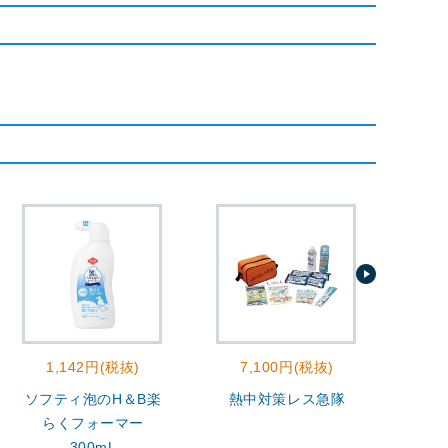
1,142円(税抜)
7,100円(税抜)
2
ソフティ泡のH＆B楽
熱中対策レス急隊
モ
らくフォーマー
300mL