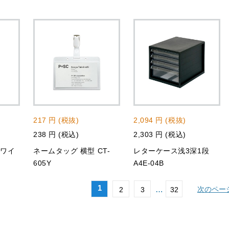
217 円 (税抜)
2,094 円 (税抜)
238 円 (税込)
2,303 円 (税込)
スワイ
ネームタッグ 横型 CT-
レターケース浅3深1段
605Y
A4E-04B
1
…
次のペー
2
3
32