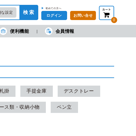
▶
初めての方へ
検 索
利な設定
ログイン
お問い合せ
0
便利機能
会員情報
在の金額合計：
円
円
(税抜)
(税込)
カートを見る・注文する
札掛
手提金庫
デスクトレー
ース類・収納小物
ペン立