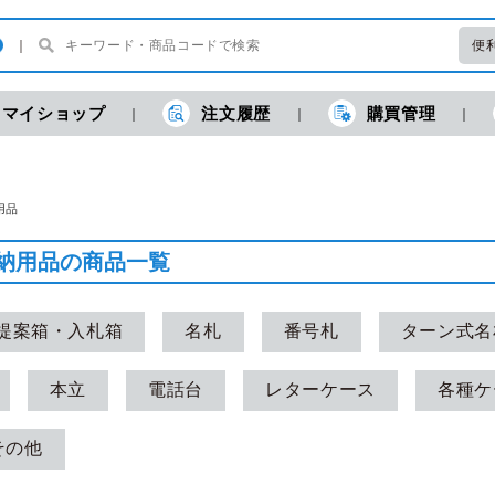
便
マイショップ
注文履歴
購買管理
現
用品
納用品の商品一覧
提案箱・入札箱
名札
番号札
ターン式名
本立
電話台
レターケース
各種ケ
その他