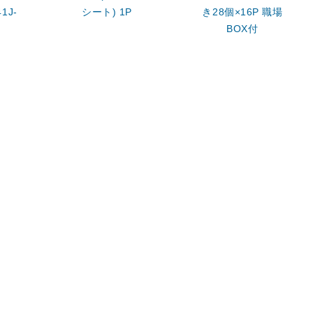
1J-
シート) 1P
き28個×16P 職場
BOX付