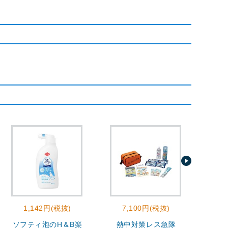
1,142円(税抜)
7,100円(税抜)
2
ソフティ泡のH＆B楽
熱中対策レス急隊
モ