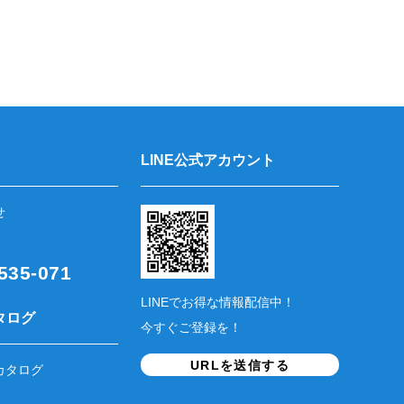
LINE公式アカウント
せ
35-071
LINEでお得な情報配信中！
タログ
今すぐご登録を！
URLを送信する
カタログ