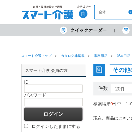
クイックオーダー
スマート介護トップ
カタログ非掲載
事務用品
製本用品
その他
スマート介護 会員の方
ID
件数
パスワード
検索結果
0
件中 1-
現在、商品はござい
ログインしたままにする