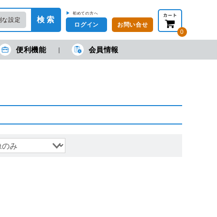
▶
初めての方へ
検 索
利な設定
ログイン
お問い合せ
0
便利機能
会員情報
在の金額合計：
円
円
(税抜)
(税込)
カートを見る・注文する