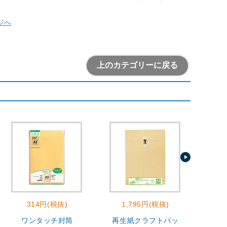
ジへ
上のカテゴリーに戻る
314円(税抜)
1,795円(税抜)
4
ワンタッチ封筒
再生紙クラフトパッ
業務