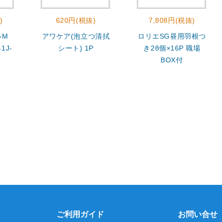
)
620円(税抜)
7,808円(税抜)
ルM
アワケア(泡立つ清拭
ロリエSG昼用羽根つ
1J-
シート) 1P
き28個×16P 職場
BOX付
ご利用ガイド
お問い合せ