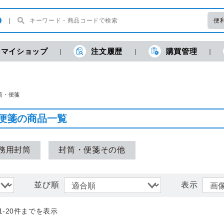
便
マイショップ
注文履歴
購買管理
現
筒・便箋
便箋の商品一覧
務用封筒
封筒・便箋その他
並び順
表示
1-20件までを表示