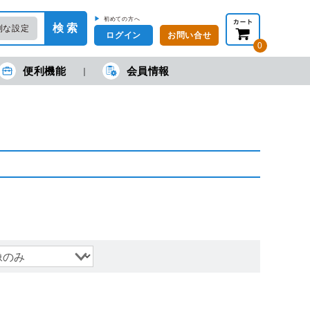
▶
初めての方へ
検 索
利な設定
ログイン
お問い合せ
0
便利機能
会員情報
在の金額合計：
円
円
(税抜)
(税込)
カートを見る・注文する