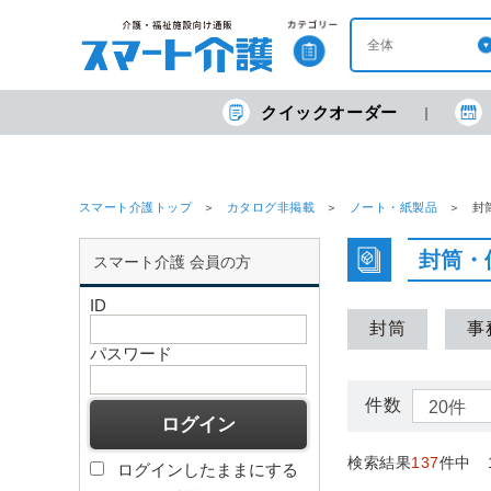
クイックオーダー
スマート介護トップ
カタログ非掲載
ノート・紙製品
封
封筒・
スマート介護 会員の方
ID
封筒
事
パスワード
件数
検索結果
137
件中 
ログインしたままにする