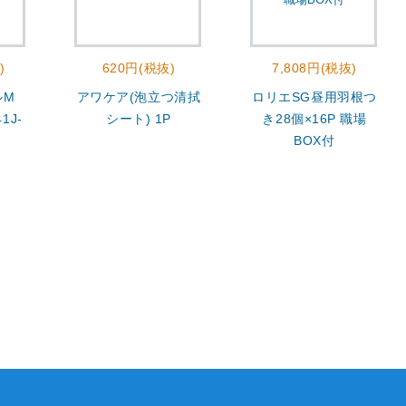
)
620円(税抜)
7,808円(税抜)
ルM
アワケア(泡立つ清拭
ロリエSG昼用羽根つ
1J-
シート) 1P
き28個×16P 職場
BOX付