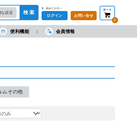
▶
初めての方へ
検 索
利な設定
ログイン
お問い合せ
0
便利機能
会員情報
在の金額合計：
円
円
(税抜)
(税込)
カートを見る・注文する
ルムその他