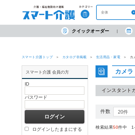
クイックオーダー
スマート介護トップ
カタログ非掲載
生活用品・家電
カ
カメラ
スマート介護 会員の方
ID
インスタント
パスワード
件数
検索結果
50
件中 1
ログインしたままにする