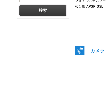
フォトシステムフ
替台紙 APSF-SSL
カメラ