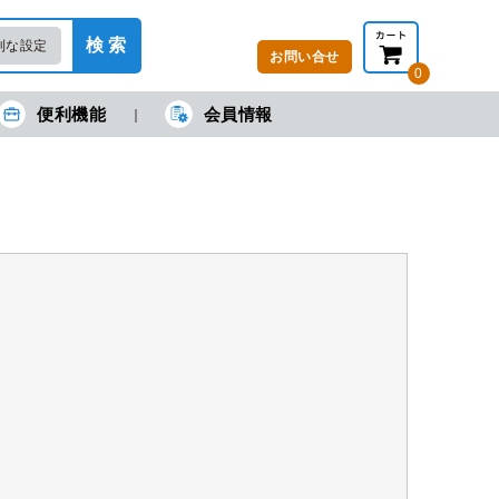
検 索
利な設定
お問い合せ
0
便利機能
会員情報
在の金額合計：
円
円
(税抜)
(税込)
カートを見る・注文する