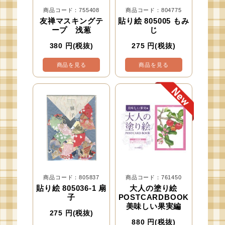
商品コード：755408
商品コード：804775
友禅マスキングテ
貼り絵 805005 もみ
ープ 浅葱
じ
380
円(税抜)
275
円(税抜)
商品を見る
商品を見る
商品コード：805837
商品コード：761450
貼り絵 805036-1 扇
大人の塗り絵
子
POSTCARDBOOK
美味しい果実編
275
円(税抜)
880
円(税抜)