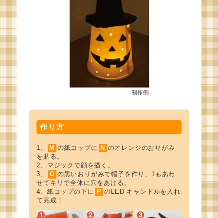
作り方
1、
M
の紙コップに
N
のオレンジのおりがみ
を貼る。
2、マジックで顔を描く。
3、
O
の黒いおりがみで帽子を作り、1もあわ
せてキリで全体に穴をあける。
4、紙コップの下に
P
のLED キャンドルを入れ
て完成！