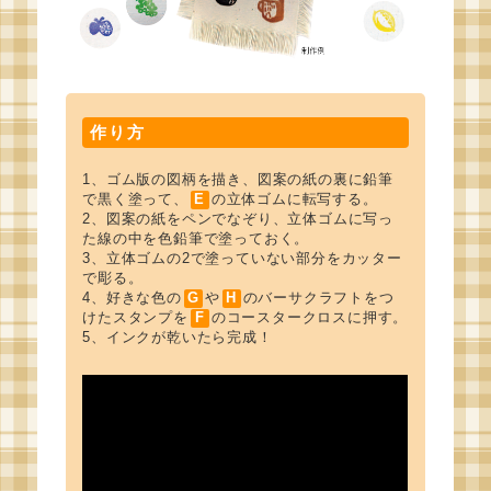
作り方
1、ゴム版の図柄を描き、図案の紙の裏に鉛筆
で黒く塗って、
E
の立体ゴムに転写する。
2、図案の紙をペンでなぞり、立体ゴムに写っ
た線の中を色鉛筆で塗っておく。
3、立体ゴムの2で塗っていない部分をカッター
で彫る。
4、好きな色の
G
や
H
のバーサクラフトをつ
けたスタンプを
F
のコースタークロスに押す。
5、インクが乾いたら完成！