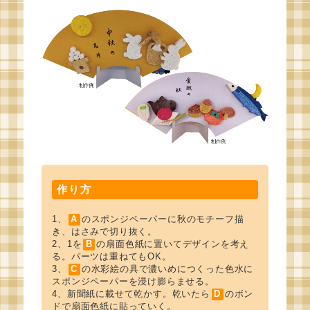
作り方
1、
A
のスポンジペーパーに秋のモチーフ描
き、はさみで切り抜く。
2、1を
B
の扇面色紙に置いてデザインを考え
る。パーツは重ねてもOK。
3、
C
の水彩絵の具で濃いめにつくった色水に
スポンジペーパーを浸け膨らませる。
4、新聞紙に載せて乾かす。乾いたら
D
のボン
ドで扇面色紙に貼っていく。