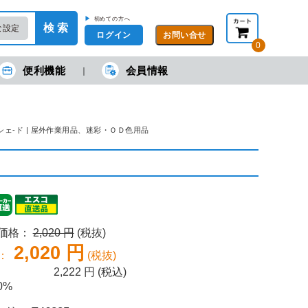
▶
初めての方へ
検 索
な設定
ログイン
0
便利機能
会員情報
現在の金額合計：
円
円
(税抜)
(税込)
カートを見る・注文する
mmサンシェ-ド | 屋外作業用品、迷彩・ＯＤ色用品
売価格：
2,020 円
(税抜)
2,020 円
：
(税抜)
2,222
円 (税込)
0%