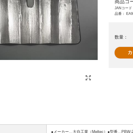
商品コ
3,750 円 (税抜)
485 円 (税抜)
JANコー
4,125 円 (税込)
533 円 (税込)
品番：
EA9
シ
USBシガーチャージ
季節品)330ml 解氷ス
ャ(ソケットx2/USB-
プレー(再凍結防止)
Ax2)
数量：
●メーカー…大自工業（Meltec）●型番…PBW-2