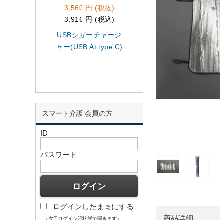
3,560 円 (税抜)
3,100 円 (税抜)
3,916 円 (税込)
3,410 円 (税込)
USBシガーチャージ
1450x950mmサン
ャー(USB A+type C)
ェード
スマート介護 会員の方
ID
パスワード
ログインしたままにする
商品詳細
（次回ログイン済状態で開きます）