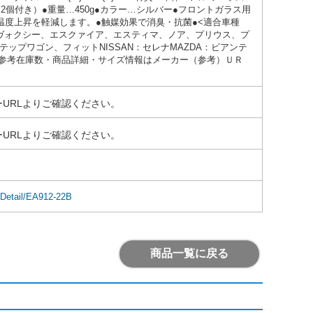
（2個付き）●重量…450g●カラー…シルバー●フロントガラス用
温度上昇を軽減します。●触媒効果で消臭・抗菌●<適合車種
、ヴォクシー、エスクァイア、エスティマ、ノア、プリウス、プ
、ステップワゴン、フィットNISSAN：セレナMAZDA：ビアンテ
ランディ●参考在庫数・商品詳細・サイズ情報はメーカー（参考）ＵＲ
URLよりご確認ください。
URLよりご確認ください。
mDetail/EA912-22B
商品一覧に戻る