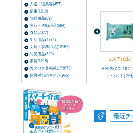
入浴・理美容(457)
衛生(1210)
就寝用品(69)
歩行・移動用品(584)
衣類(2077)
生活用品(4774)
文具・事務用品(12157)
防災用品(329)
160円(税抜)
家具(1218)
カタログ非掲載(173872)
EA928AD-197
危機対策のキホン(965)
ットシ-ト(20
最近チ