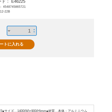
ード：
E46225
485 円 (税抜)
5,000 円 (税抜)
1,30
ド：
4548745865721
533 円 (税込)
5,500 円 (税込)
1,43
12-22B
440x360mm サンシ
スマホ用車載ホルダ
EA983
ェード(2枚)
ー(ワイヤレス充電Qi
信号灯
3●サイズ…1400(W)×900(H)mm●材質…本体：アルミニウム