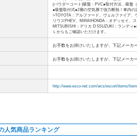
(パウダーコート)吸盤：PVC●取付方法…吸盤
●吸盤取付式●2層の空気層で強力断熱！車内の
>TOYOTA：アルファード、ヴェルファイア
リウスPHEV、MIRAIHONDA：オデッセイ
MITSUBISHI：デリカ D:5SUZUKI：
Ｌからもご確認いただけます。
お手数をお掛けいたしますが、下記メーカー
お手数をお掛けいたしますが、下記メーカー
http://www.esco-net.com/wcs/escort/items/Ite
の人気商品ランキング