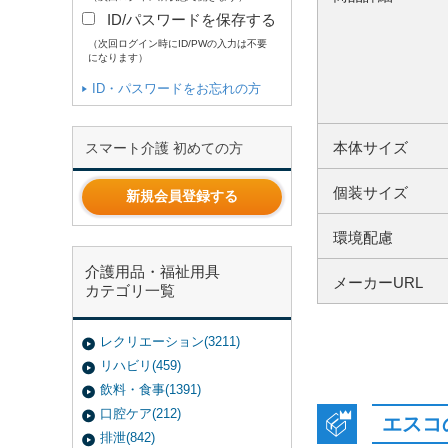
ID/パスワードを保存する
（次回ログイン時にID/PWの入力は不要
になります）
ID・パスワードをお忘れの方
本体サイズ
スマート介護 初めての方
個装サイズ
新規会員登録する
環境配慮
介護用品・福祉用具
メーカーURL
カテゴリ一覧
レクリエーション(3211)
リハビリ(459)
飲料・食事(1391)
口腔ケア(212)
エスコ
排泄(842)