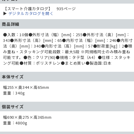
【スマート介護カタログ】 935ページ
▶
デジタルカタログを開く
商品詳細
●入数：10個●外形寸法（幅）[mm]：255●外形寸法（奥）[mm]：
343●外形寸法（高）[mm]：65●内形寸法（幅）[mm]：246●内形寸
法（奥）[mm]：340●内形寸法（高）[mm]：57●耐荷重[kg]：2●積
み重ね・スタッキング可能段数：最大5段 ※同規格同士のみ積み重ね
可能です。●色：クリア(90)●規格：タテ型（A4）●仕様：スタッキ
ング可能●材質：ポリスチレン●まとめ買い●製造国:日本
本体サイズ
幅255×奥344×高65mm
重量：340g
個装サイズ
幅690×奥275×高365mm
重量：4800g