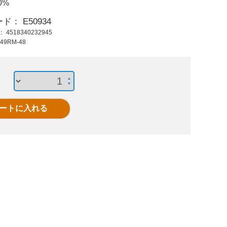
0%
2,840 円 (税抜)
3,670 円 (税抜)
2,60
3,124 円 (税込)
4,037 円 (税込)
2,86
ード：
E50934
ド：
4518340232945
8x 30mm ボールロッ
12x 30mm ボールロ
5x 10
49RM-48
クピン
ックピン