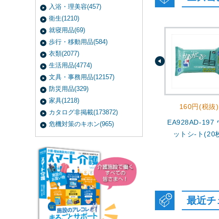
入浴・理美容(457)
衛生(1210)
就寝用品(69)
歩行・移動用品(584)
衣類(2077)
生活用品(4774)
文具・事務用品(12157)
防災用品(329)
家具(1218)
160円(税抜)
カタログ非掲載(173872)
EA928AD-197
危機対策のキホン(965)
ットシ-ト(20
最近チ