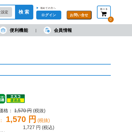
▶
初めての方へ
検 索
な設定
ログイン
0
便利機能
会員情報
現在の金額合計：
円
円
(税抜)
(税込)
カートを見る・注文する
売価格：
1,570 円
(税抜)
1,570 円
：
(税抜)
1,727
円 (税込)