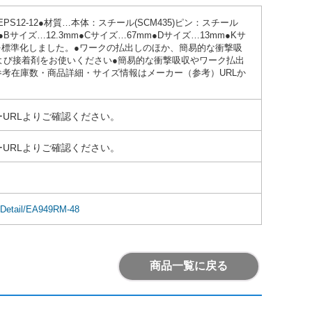
12-12●材質…本体：スチール(SCM435)ピン：スチール
2●Bサイズ…12.3mm●Cサイズ…67mm●Dサイズ…13mm●Kサ
を標準化しました。●ワークの払出しのほか、簡易的な衝撃吸
よび接着剤をお使いください●簡易的な衝撃吸収やワーク払出
●参考在庫数・商品詳細・サイズ情報はメーカー（参考）URLか
URLよりご確認ください。
URLよりご確認ください。
emDetail/EA949RM-48
商品一覧に戻る