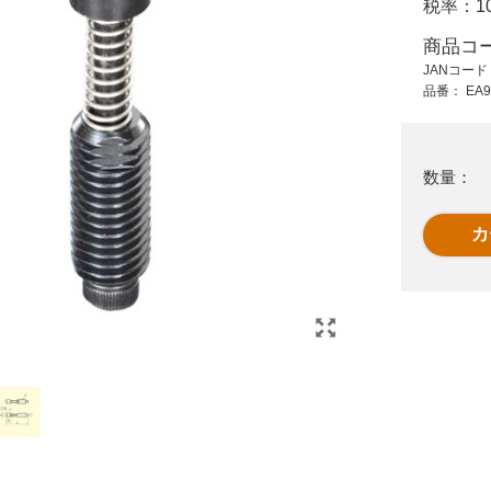
税率：
1
2,380 円 (税抜)
3,940 円 (税抜)
2,618 円 (税込)
4,334 円 (税込)
商品コ
JANコー
ロ
6x 15mm ボールロッ
12x 60mm ボールロ
品番：
EA9
クピン
ックピン
数量：