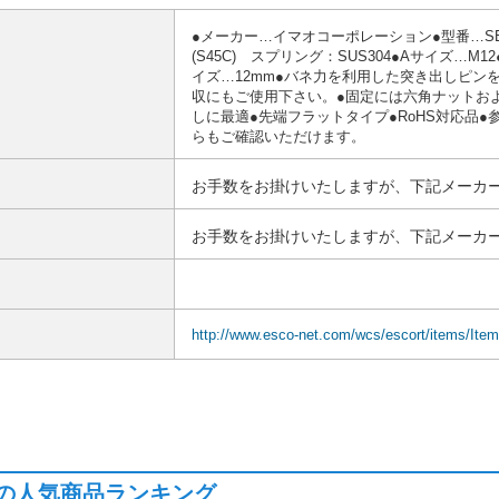
●メーカー…イマオコーポレーション●型番…SEPS
(S45C) スプリング：SUS304●Aサイズ…M1
イズ…12mm●バネ力を利用した突き出しピン
収にもご使用下さい。●固定には六角ナットお
しに最適●先端フラットタイプ●RoHS対応品
らもご確認いただけます。
お手数をお掛けいたしますが、下記メーカー
お手数をお掛けいたしますが、下記メーカー
http://www.esco-net.com/wcs/escort/items/It
の人気商品ランキング