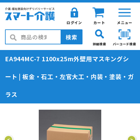
ログイン
カート
メニュー
検索
詳細検索
バーコード検索
EA944MC-7 1100x25m外壁用マスキングシ
ート | 板金・石工・左官大工・内装・塗装・ガ
ラス
<
>