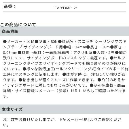
品番：
EA943MP-24
この商品について
商品詳細
●メーカー…３Ｍ●型番…80N●商品名…スコッチ シーリングマスキ
ングテープ サイディングボード用●幅…24mm●長さ…18m●厚さ…
0.09mm●材質…基材：平面紙粘着剤：アクリル系●入数…5巻●糊が
残りにくく、サイディングボードのマスキングに最適です。●セルフ
クリーニングタイプのサイディングボードでも貼り跡やのりが残りに
くいです。●様々な防汚加工(セルフクリーニング式)タイプのボード施
工時にマスキングに使用します。●はがす時に、切れにくい粘りがあ
ります。●巻き出しが軽くスムーズに作業できます。●凸凹のあるサ
イディングボードに対してもなじみがいいです。●参考在庫数・商品
詳細・サイズ情報はメーカー（参考）ＵＲＬからもご確認いただけま
す。
本体サイズ
お手数をお掛けいたしますが、下記メーカーURLよりご確認くださ
い。