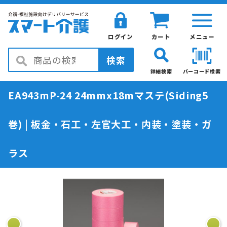
ログイン
カート
メニュー
検索
詳細検索
バーコード検索
EA943mP-24 24mmx18mマステ(Siding5
巻) | 板金・石工・左官大工・内装・塗装・ガ
ラス