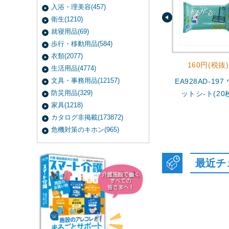
入浴・理美容(457)
衛生(1210)
就寝用品(69)
歩行・移動用品(584)
衣類(2077)
160円(税抜)
生活用品(4774)
文具・事務用品(12157)
EA928AD-197
防災用品(329)
ットシ-ト(20
家具(1218)
カタログ非掲載(173872)
危機対策のキホン(965)
最近チ