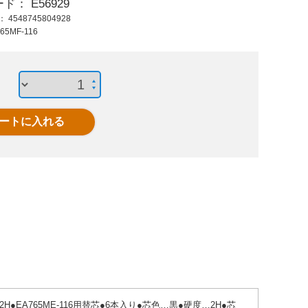
ード：
E56929
565 円 (税抜)
4,480 円 (税抜)
1,15
ド：
4548745804928
621 円 (税込)
4,928 円 (税込)
1,26
65MF-116
黄/中字 油性ペイント
300ml導電塗料スプ
EA942
マーカー蛍光全天候
レー(プラスチック用
カ-スプレ
型
銀銅
2H●EA765ME-116用替芯●6本入り●芯色…黒●硬度…2H●芯