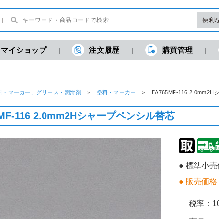
便利
マイショップ
注文履歴
購買管理
料・マーカー、グリース・潤滑剤
塗料・マーカー
EA765MF-116 2.
5MF-116 2.0mm2Hシャープペンシル替芯
● 標準小
● 販売価格
税率：
1