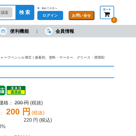
▶
初めての方へ
検 索
な設定
ログイン
0
便利機能
会員情報
現在の金額合計：
円
円
(税抜)
(税込)
カートを見る・注文する
0mm2Hシャープペンシル替芯 | 接着剤、塗料・マーカー、グリース・潤滑剤
売価格：
200 円
(税抜)
200 円
：
(税抜)
220
円 (税込)
0%