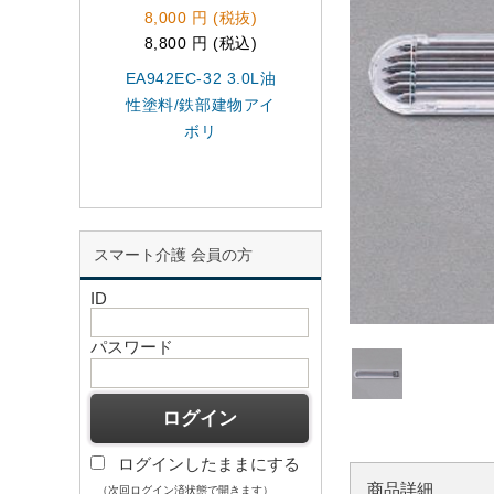
8,000 円 (税抜)
28,200 円 (税抜)
8,800 円 (税込)
31,020 円 (税込)
EA942EC-32 3.0L油
EA942EF-24 16k
性塗料/鉄部建物アイ
性･外壁塗料(アイ
ボリ
リー)
スマート介護 会員の方
ID
パスワード
ログインしたままにする
商品詳細
（次回ログイン済状態で開きます）