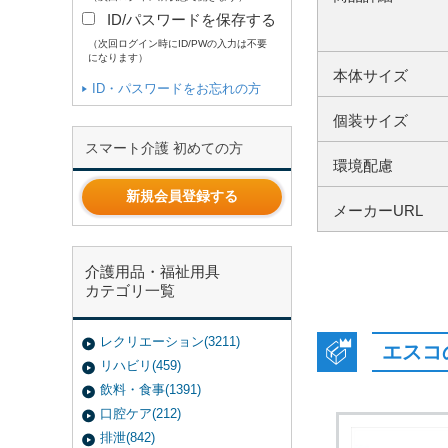
ID/パスワードを保存する
（次回ログイン時にID/PWの入力は不要
になります）
本体サイズ
ID・パスワードをお忘れの方
個装サイズ
スマート介護 初めての方
環境配慮
新規会員登録する
メーカーURL
介護用品・福祉用具
カテゴリ一覧
レクリエーション(3211)
エスコ
リハビリ(459)
飲料・食事(1391)
口腔ケア(212)
排泄(842)