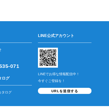
LINE公式アカウント
せ
35-071
LINEでお得な情報配信中！
タログ
今すぐご登録を！
URLを送信する
カタログ