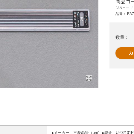
商品コ
350 円 (税抜)
1,520 円 (税抜)
JANコー
385 円 (税込)
1,672 円 (税込)
品番：
EA7
g水
マーキングペン(黒)
4本組 [太字]油性ペイ
ボ
ントマーカーセット
数量：
●メーカー…三菱鉛筆（uni）●型番…U202101P