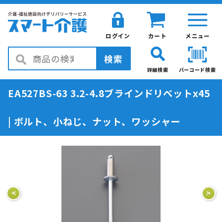
ログイン
カート
メニュー
検索
詳細検索
バーコード検索
EA527BS-63 3.2-4.8ブラインドリベットx45
| ボルト、小ねじ、ナット、ワッシャー
<
>