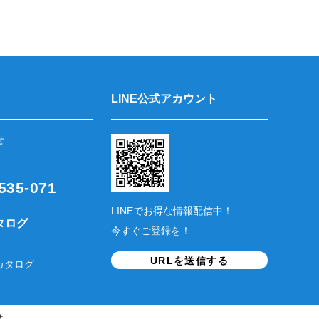
LINE公式アカウント
せ
35-071
LINEでお得な情報配信中！
タログ
今すぐご登録を！
URLを送信する
カタログ
せ