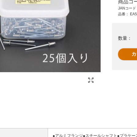
商品コ
485 円 (税抜)
1,420 円 (税抜)
JANコー
533 円 (税込)
1,562 円 (税込)
品番：
EA5
ア
EA945BK-31
M10x95雄ねじアンカ
W3/8x40雌ネジアン
ー(2本/ヒジカタボル
カー(ステン
ト)
数量：
●アルミフランジ●スチールシャフト●プラケース入●