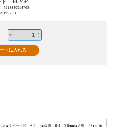
ード：
E62484
2,650 円 (税抜)
570 円 (税抜)
605
ド：
4518340514768
2,915 円 (税込)
627 円 (税込)
665
27BS-20B
24六角軸付アンカー
M10x120SUS寸切ボ
M8x5
ホールブラシ(ナイロ
ルトナットケミカル
ンカー(
ン)
アンカ
リベット径…6.4mm●板厚…6.4～9.6mm●入数…25●丸頭