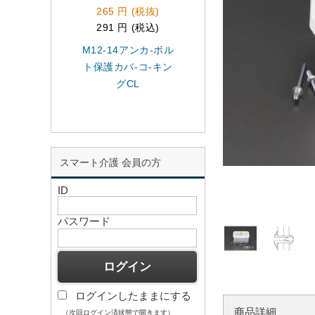
265 円 (税抜)
1,070 円 (税抜)
291 円 (税込)
1,177 円 (税込)
M12-14アンカ-ボル
M6かしめナット(
ト保護カバ-コ-キン
ルミ製/25個)
グCL
スマート介護 会員の方
ID
パスワード
ログインしたままにする
商品詳細
（次回ログイン済状態で開きます）