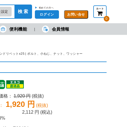
▶
初めての方へ
検 索
な設定
ログイン
0
便利機能
会員情報
現在の金額合計：
円
円
(税抜)
(税込)
カートを見る・注文する
mブラインドリベットx25 | ボルト、小ねじ、ナット、ワッシャー
売価格：
1,920 円
(税抜)
1,920 円
：
(税抜)
2,112
円 (税込)
0%