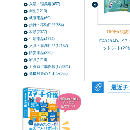
入浴・理美容(457)
衛生(1210)
就寝用品(69)
歩行・移動用品(584)
160円(税抜)
衣類(2077)
生活用品(4774)
EA928AD-197
文具・事務用品(12157)
ットシ-ト(20
防災用品(329)
家具(1218)
カタログ非掲載(173921)
危機対策のキホン(965)
最近チ