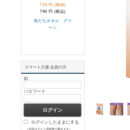
719 円 (税抜)
1,550 円 (税抜)
790 円 (税込)
1,705 円 (税込)
泡だちタオル グリ
キュレル シャンプ
ーン
替大容量 760ｍL
スマート介護 会員の方
ID
パスワード
ログインしたままにする
（次回ログイン済状態で開きます）