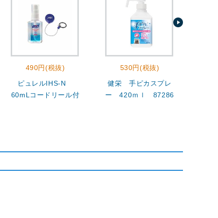
490円(税抜)
530円(税抜)
5
ピュレルIHS-N
健栄 手ピカスプレ
プロ
60mLコードリール付
ー 420ｍｌ 87286
ック