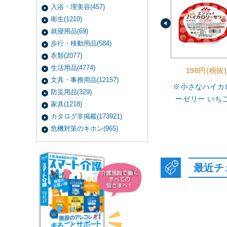
入浴・理美容(457)
衛生(1210)
就寝用品(69)
歩行・移動用品(584)
衣類(2077)
生活用品(4774)
198円(税抜)
文具・事務用品(12157)
※小さなハイカ
防災用品(329)
ーゼリー いち
家具(1218)
カタログ非掲載(173921)
危機対策のキホン(965)
最近チ