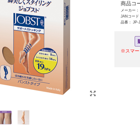
商品コ
6,900 円 (税抜)
859 円 (税抜)
メーカー
7,590 円 (税込)
944 円 (税込)
JANコー
ー
おしりまで安心失禁
和紙鳥の子エンボス
品番：
JP-
トランクス3色組M
NO.31オウド5枚入
※スマー