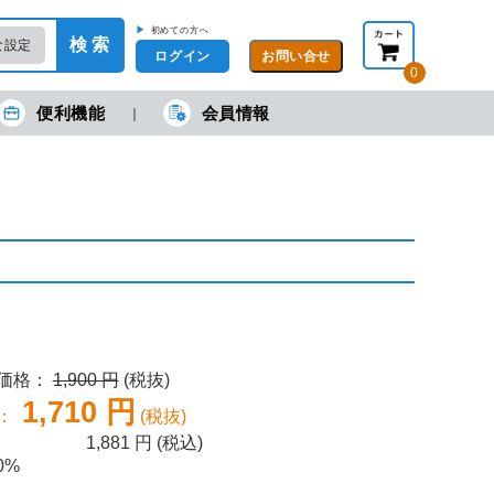
▶
初めての方へ
検 索
な設定
ログイン
0
便利機能
会員情報
現在の金額合計：
円
円
(税抜)
(税込)
カートを見る・注文する
売価格：
1,900 円
(税抜)
1,710 円
：
(税抜)
1,881
円 (税込)
0%