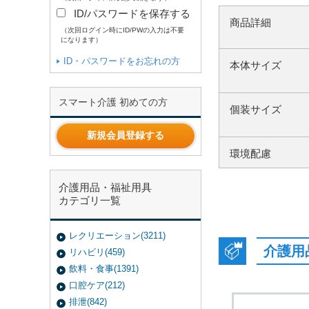
ID/パスワードを保存する
商品詳細
（次回ログイン時にID/PWの入力は不要
になります）
ID・パスワードをお忘れの方
本体サイズ
スマート介護 初めての方
個装サイズ
新規会員登録する
環境配慮
介護用品・福祉用具
カテゴリ一覧
レクリエーション(3211)
介護用
リハビリ(459)
飲料・食事(1391)
口腔ケア(212)
排泄(842)