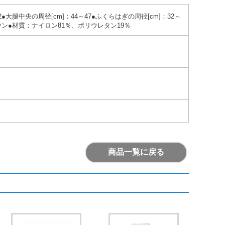
2●大腿中央の周径[cm]：44～47●ふくらはぎの周径[cm]：32～
ラウン●材質：ナイロン81％、ポリウレタン19％
商品一覧に戻る