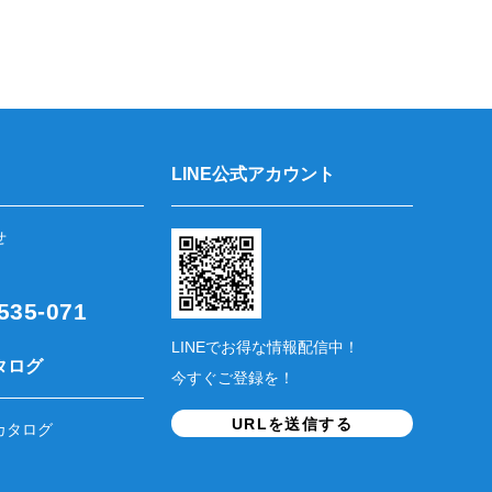
LINE公式アカウント
せ
35-071
LINEでお得な情報配信中！
タログ
今すぐご登録を！
URLを送信する
カタログ