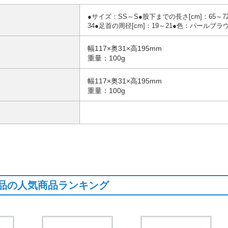
●サイズ：SS～S●股下までの長さ[cm]：65～7
34●足首の周径[cm]：19～21●色：パールブ
幅117×奥31×高195mm
重量：100g
幅117×奥31×高195mm
重量：100g
品の人気商品ランキング