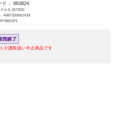
ード：
863824
2,330 円 (税抜)
3,262 円 (税抜)
2,05
：
テルモ (87350)
2,563 円 (税込)
3,588 円 (税込)
2,25
ド：
4987350662439
小型ニッパ式爪切り
ウエストバック
△紺
JR78602P1
（大）アングルタイ
KZN904 ネイビー
プ
ト介護取扱い中止商品です